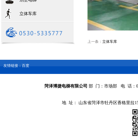
立体车库
上一条：
立体车库
友情链接：百度
菏泽博捷电梯有限公司
部 门：市场部 电 话：0530-
地 址： 山东省菏泽市牡丹区香格里拉15