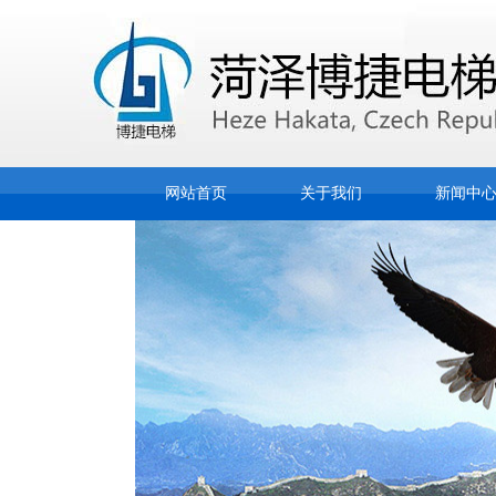
网站首页
关于我们
新闻中