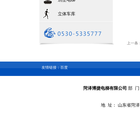
立体车库
上一条
友情链接：百度
菏泽博捷电梯有限公司
部 门：
地 址： 山东省菏泽