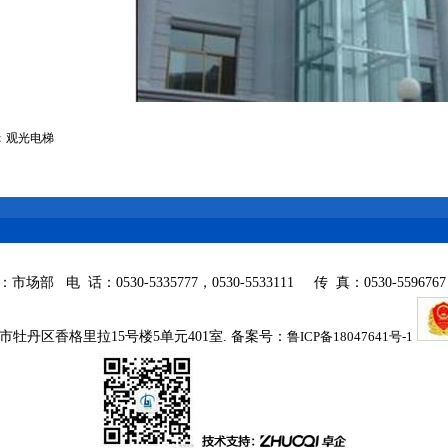
：
观光电梯
市场部 电 话：0530-5335777，0530-5533111 传 真：0530-55967
市牡丹区香格里拉15号楼5单元401室. 备案号：
鲁ICP备18047641号-1