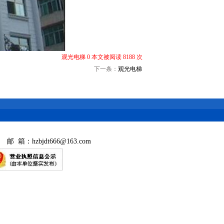
观光电梯 0 本文被阅读 8188 次
下一条：
观光电梯
67 邮 箱：
hzbjdt666@163.com