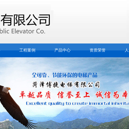
心
工程案例
产品中心
资质荣誉
人